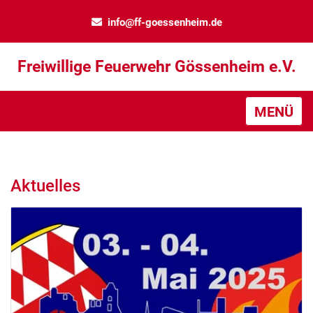
info@ff-goessenheim.de
Freiwillige Feuerwehr Gössenheim e.V.
MENÜ
Aktuelles